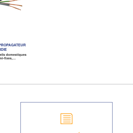
 PROPAGATEUR
NDIE
eils domestiques
mi-fixes,…