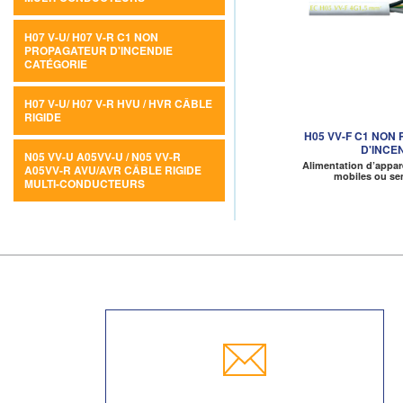
H07 V-U/ H07 V-R C1 NON
PROPAGATEUR D'INCENDIE
CATÉGORIE
H07 V-U/ H07 V-R HVU / HVR CÂBLE
RIGIDE
H05 VV-F C1 NON
D'INCE
N05 VV-U A05VV-U / N05 VV-R
Alimentation d’appar
A05VV-R AVU/AVR CÂBLE RIGIDE
mobiles ou se
MULTI-CONDUCTEURS