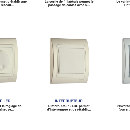
rmet d’établir une
La sortie de fil latérale permet le
Le variat
u réseau…
passage de câbles avec s…
l'i
R LED
INTERRUPTEUR
t le réglage de
L’interrupteur JADE permet
L’invers
umineuse…
d'interrompre et de rétablir…
(ouvert