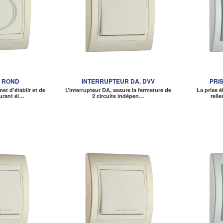
R ROND
INTERRUPTEUR DA, DVV
PRI
et d’établir et de
L’interrupteur DA, assure la fermeture de
La prise 
urant él…
2 circuits indépen…
relie