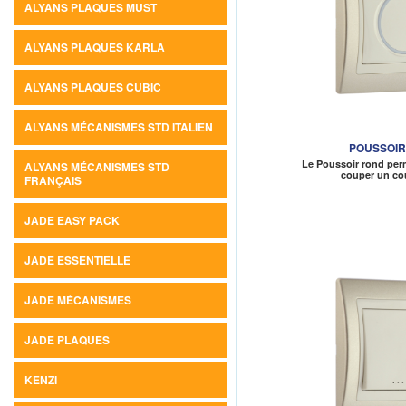
ALYANS PLAQUES MUST
ALYANS PLAQUES KARLA
ALYANS PLAQUES CUBIC
ALYANS MÉCANISMES STD ITALIEN
POUSSOI
Le Poussoir rond perm
ALYANS MÉCANISMES STD
couper un co
FRANÇAIS
JADE EASY PACK
JADE ESSENTIELLE
JADE MÉCANISMES
JADE PLAQUES
KENZI