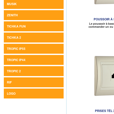
MUSIK
ZENITH
POUSSOIR À
Le poussoir à bas
TICHKA FUN
commander un ou 
TICHKA 2
TROPIC IP55
TROPIC IP44
TROPIC 2
RIF
LOGO
PRISES TÉL 