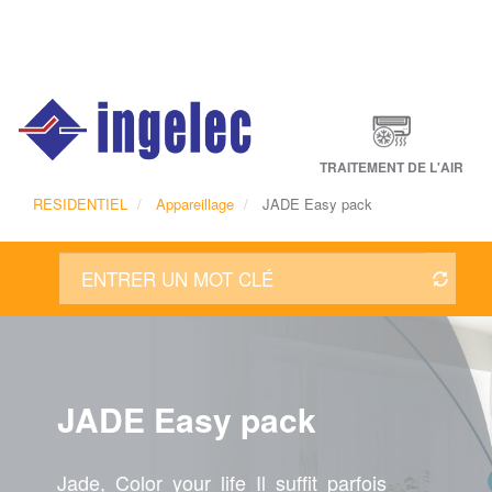
Main
navigation
Fr
TRAITEMENT DE L'AIR
RESIDENTIEL
Appareillage
JADE Easy pack
JADE Easy pack
Jade, Color your life Il sufﬁt parfois