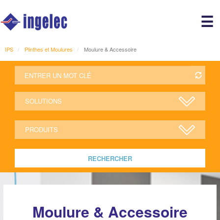
Main
☰
avigation
r
IPS
Plinthes et Moulures
Moulure & Accessoire
RECHERCHER
Moulure & Accessoire