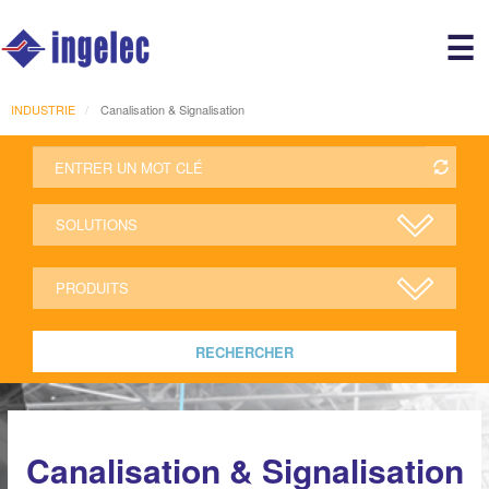
Main
☰
avigation
r
INDUSTRIE
Canalisation & Signalisation
RECHERCHER
Canalisation & Signalisation