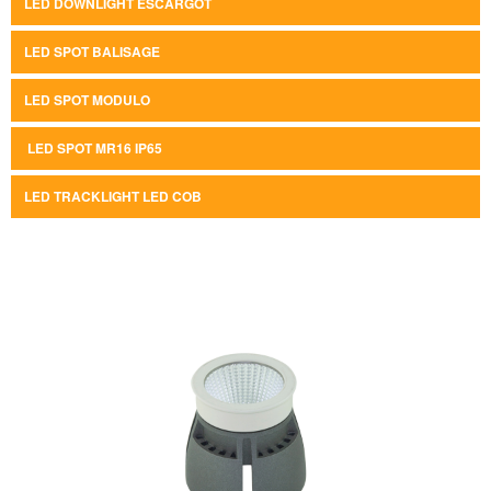
LED DOWNLIGHT ESCARGOT
LED SPOT BALISAGE
LED SPOT MODULO
LED SPOT MR16 IP65
LED TRACKLIGHT LED COB