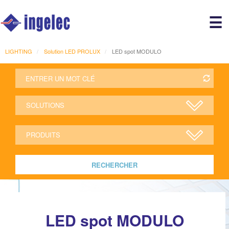
Main
☰
avigation
r
LIGHTING
Solution LED PROLUX
LED spot MODULO
RECHERCHER
LED spot MODULO