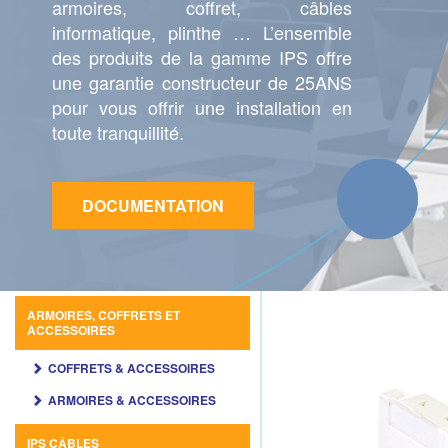
armoires, coffret, câbles
informatique, plinthe … L’ensemble
des produits de la gamme IPS offre
une garantie constructeur de 25ANS
pour vous offrir une installation en
toute tranquillité.
DOCUMENTATION
ARMOIRES, COFFRETS ET
ACCESSOIRES
COFFRETS & ACCESSOIRES
ARMOIRES & ACCESSOIRES
IPS CÂBLES