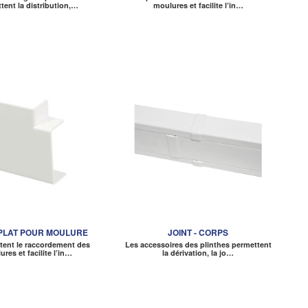
tent la distribution,…
moulures et facilite l’in…
PLAT POUR MOULURE
JOINT - CORPS
ttent le raccordement des
Les accessoires des plinthes permettent
res et facilite l’in…
la dérivation, la jo…