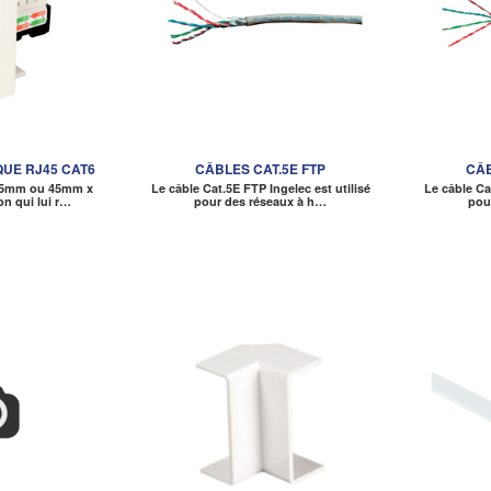
QUE RJ45 CAT6
CÂBLES CAT.5E FTP
CÂB
45mm ou 45mm x
Le câble Cat.5E FTP Ingelec est utilisé
Le câble Ca
on qui lui r…
pour des réseaux à h…
pou