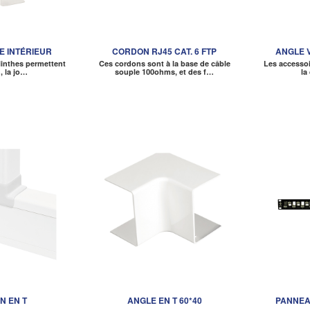
E INTÉRIEUR
CORDON RJ45 CAT. 6 FTP
ANGLE 
linthes permettent
Ces cordons sont à la base de câble
Les accessoi
n, la jo…
souple 100ohms, et des f…
la
N EN T
ANGLE EN T 60*40
PANNEA