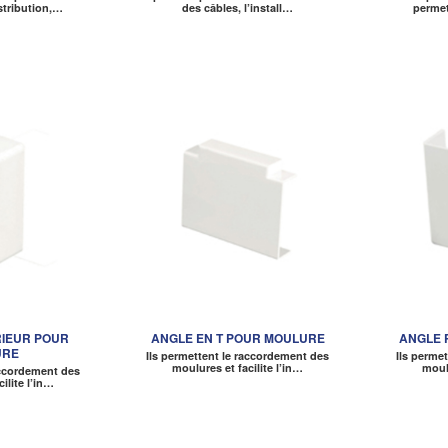
stribution,…
des câbles, l’install…
permet
RIEUR POUR
ANGLE EN T POUR MOULURE
ANGLE 
URE
Ils permettent le raccordement des
Ils perme
moulures et facilite l’in…
moulu
accordement des
ilite l’in…